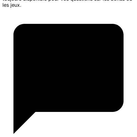
les jeux.