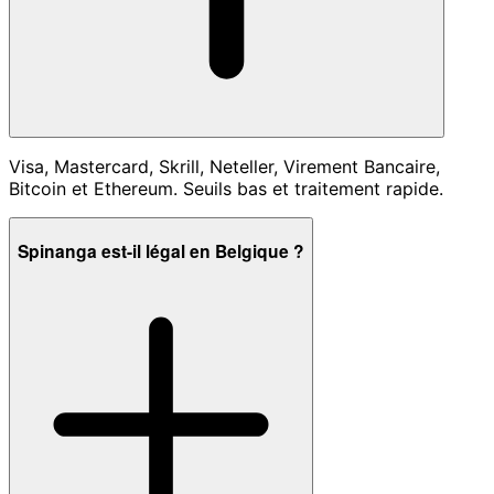
Visa, Mastercard, Skrill, Neteller, Virement Bancaire,
Bitcoin et Ethereum. Seuils bas et traitement rapide.
Spinanga est-il légal en Belgique ?