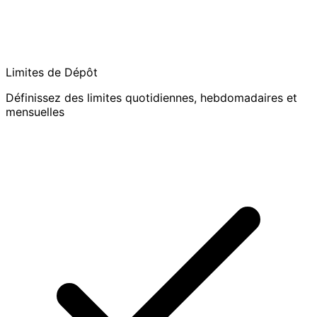
Limites de Dépôt
Définissez des limites quotidiennes, hebdomadaires et
mensuelles