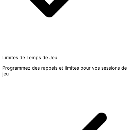
Limites de Temps de Jeu
Programmez des rappels et limites pour vos sessions de
jeu