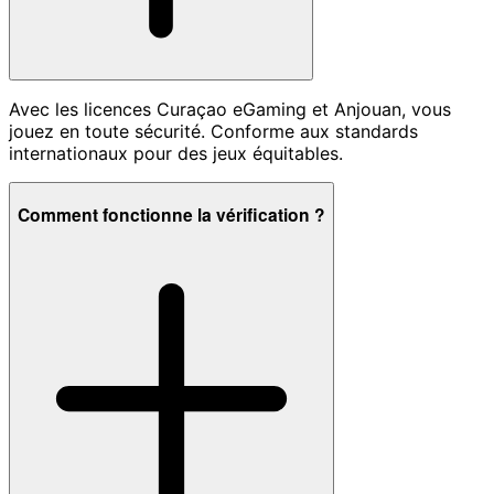
Avec les licences Curaçao eGaming et Anjouan, vous
jouez en toute sécurité. Conforme aux standards
internationaux pour des jeux équitables.
Comment fonctionne la vérification ?