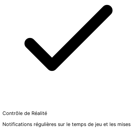
Contrôle de Réalité
Notifications régulières sur le temps de jeu et les mises