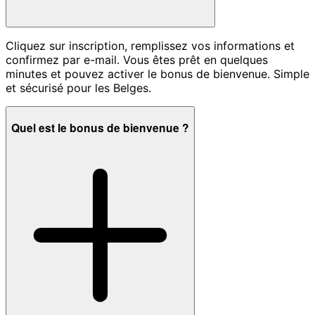
Cliquez sur inscription, remplissez vos informations et
confirmez par e-mail. Vous êtes prêt en quelques
minutes et pouvez activer le bonus de bienvenue. Simple
et sécurisé pour les Belges.
Quel est le bonus de bienvenue ?