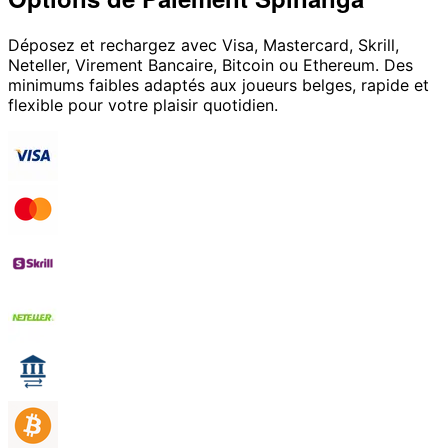
Déposez et rechargez avec Visa, Mastercard, Skrill,
Neteller, Virement Bancaire, Bitcoin ou Ethereum. Des
minimums faibles adaptés aux joueurs belges, rapide et
flexible pour votre plaisir quotidien.