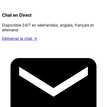
Chat en Direct
Disponible 24/7 en néerlandais, anglais, français et
allemand
Démarrer le chat →