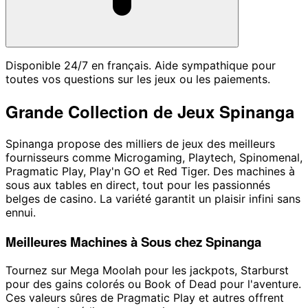
Disponible 24/7 en français. Aide sympathique pour
toutes vos questions sur les jeux ou les paiements.
Grande Collection de Jeux Spinanga
Spinanga propose des milliers de jeux des meilleurs
fournisseurs comme Microgaming, Playtech, Spinomenal,
Pragmatic Play, Play'n GO et Red Tiger. Des machines à
sous aux tables en direct, tout pour les passionnés
belges de casino. La variété garantit un plaisir infini sans
ennui.
Meilleures Machines à Sous chez Spinanga
Tournez sur Mega Moolah pour les jackpots, Starburst
pour des gains colorés ou Book of Dead pour l'aventure.
Ces valeurs sûres de Pragmatic Play et autres offrent