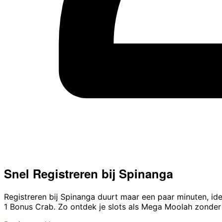
Snel Registreren bij Spinanga
Registreren bij Spinanga duurt maar een paar minuten, id
1 Bonus Crab. Zo ontdek je slots als Mega Moolah zonder