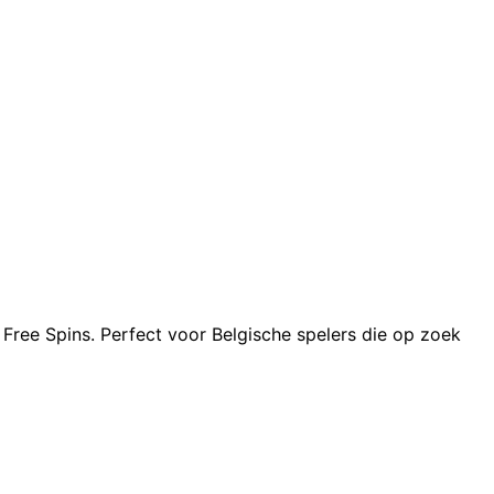
Free Spins. Perfect voor Belgische spelers die op zoek