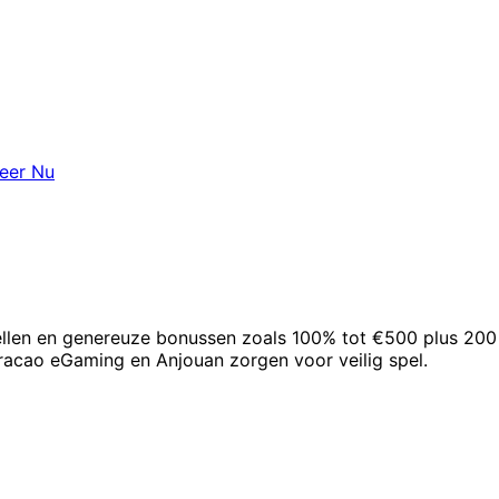
reer Nu
pellen en genereuze bonussen zoals 100% tot €500 plus 200 
uracao eGaming en Anjouan zorgen voor veilig spel.