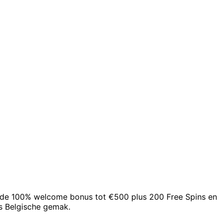
en de 100% welcome bonus tot €500 plus 200 Free Spins en
ns Belgische gemak.