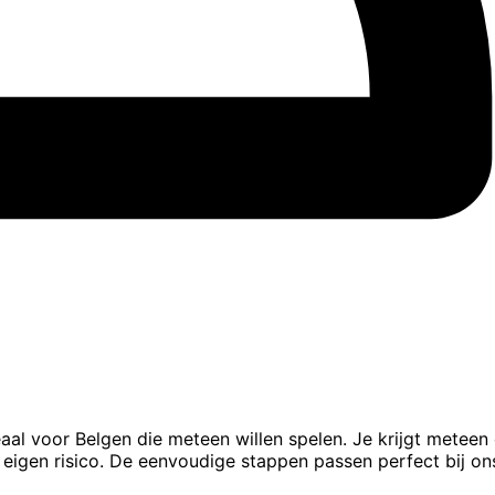
eaal voor Belgen die meteen willen spelen. Je krijgt mete
 eigen risico. De eenvoudige stappen passen perfect bij o