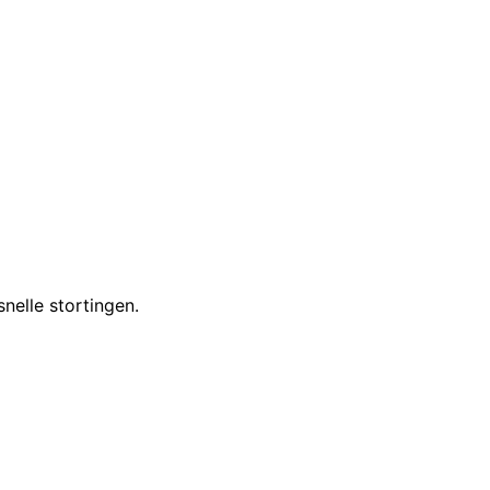
nelle stortingen.